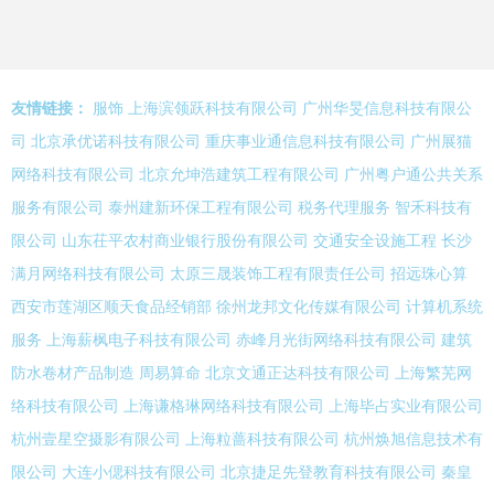
友情链接：
服饰
上海滨领跃科技有限公司
广州华旻信息科技有限公
司
北京承优诺科技有限公司
重庆事业通信息科技有限公司
广州展猫
网络科技有限公司
北京允坤浩建筑工程有限公司
广州粤户通公共关系
服务有限公司
泰州建新环保工程有限公司
税务代理服务
智禾科技有
限公司
山东茌平农村商业银行股份有限公司
交通安全设施工程
长沙
满月网络科技有限公司
太原三晟装饰工程有限责任公司
招远珠心算
西安市莲湖区顺天食品经销部
徐州龙邦文化传媒有限公司
计算机系统
服务
上海薪枫电子科技有限公司
赤峰月光街网络科技有限公司
建筑
防水卷材产品制造
周易算命
北京文通正达科技有限公司
上海繁芜网
络科技有限公司
上海谦格琳网络科技有限公司
上海毕占实业有限公司
杭州壹星空摄影有限公司
上海粒蔷科技有限公司
杭州焕旭信息技术有
限公司
大连小偲科技有限公司
北京捷足先登教育科技有限公司
秦皇