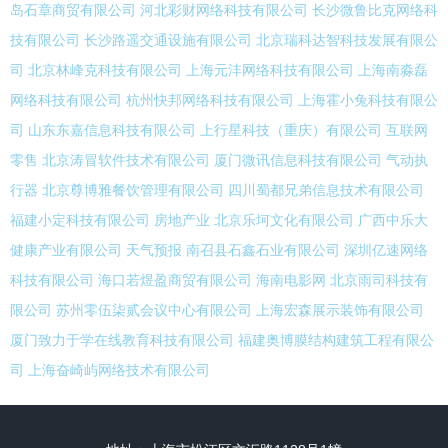
岛石章商贸有限公司
河北彩财网络科技有限公司
长沙微鲁比克网络科
技有限公司
长沙路遥交通设施有限公司
北京瑞科达智科技发展有限公
司
北京林峰克科技有限公司
上海元沣网络科技有限公司
上海南淼磊
网络科技有限公司
杭州快邦网络科技有限公司
上海霍小兔科技有限公
司
山东东嘉信息科技有限公司
上行星科技（重庆）有限公司
互联网
零售
北京涛冒软件技术有限公司
厦门微讯信息科技有限公司
气动执
行器
北京尊博雅餐饮管理有限公司
四川蜀都兄弟信息技术有限公司
福建小定科技有限公司
房地产业
北京乐坷文化有限公司
广西中乐大
健康产业有限公司
天气预报
南召县石鑫石业有限公司
深圳亿速网络
科技有限公司
海口若煜盈商贸有限公司
海南电影网
北京雨司科技有
限公司
苏州零伍柒贰会议中心有限公司
上海宏森展示装饰有限公司
厦门致力于学在线教育科技有限公司
福建奥博膜结构建筑工程有限公
司
上海奋崎屿网络技术有限公司